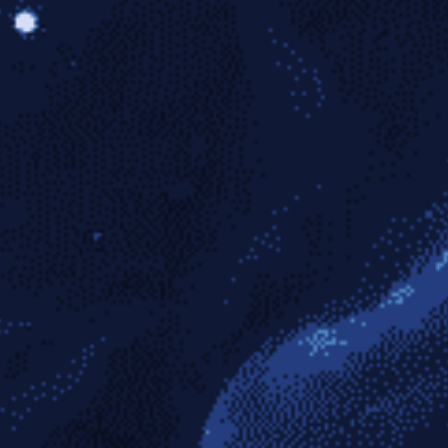
功能模块更新 · 分类查看版本演
功能角度归纳最近多个版本的主要更新内容，便于你快速了解优
赛事推荐
览数据实时同步。
v6.3.0：
基于行为模式的推
用户参与积极性。
v6.2.0：
新增“热投榜”，
能一键直达。
v5.9.2：
话题聚合功能加入
帮助与学习