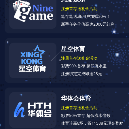
覆盖实时赛
平台稳定流畅