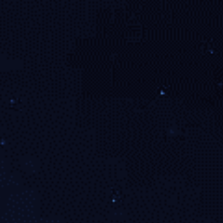
输，隐私守护
droid 全平台兼容
表同步展示
网页版入口
道与深度解读