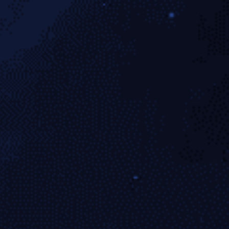
数据加密传
iOS / An
实时数据图
下载 App
体育推荐 · 精选资讯
日推荐热门看点，汇聚熊猫体育-提供最全面专业的体育赛事直播的最新报