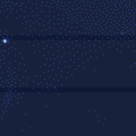
事、专业数据、高清视频，
熊猫体育APP
与网页版为您提供便捷
APP下载
网页版入口
为什么选择 熊猫体育？
用心服务 · 细节决定体验
多元活动回馈