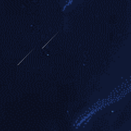
五大功能专区标签切换
一键切换你想了解的功能模块，内容直观明了，适合用户快
体育赛事
整合熊猫体育旗下多类热门体育项目，包括足球