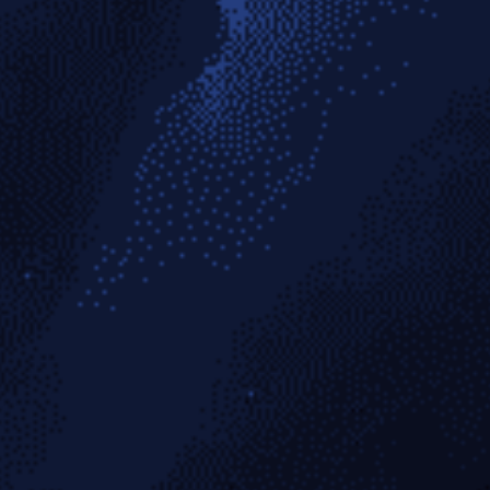
更流畅。
v6.3.0：
新增“玩法教学专
音与字幕讲解，覆盖新老用
读舒适度。
v6.2.0：
帮助中心升级，分
自动切换。
v5.8.0：
用户反馈通道上线
下载官方
为移动端量身打
下载
据看板及安全服
极速通道，