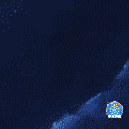
多端互动
战术演练
电竞数据
资讯中心
，带来沉浸式观赛体验。